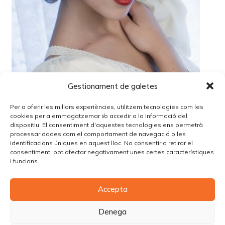
Gestionament de galetes
Per a oferir les millors experiències, utilitzem tecnologies com les
cookies per a emmagatzemar i/o accedir a la informació del
dispositiu. El consentiment d'aquestes tecnologies ens permetrà
processar dades com el comportament de navegació o les
identificacions úniques en aquest lloc. No consentir o retirar el
Lo siento, debes estar
conectado
para publicar un
consentiment, pot afectar negativament unes certes característiques
comentario.
i funcions.
Accepta
© Copyright Piùbella Models Agency
2026
Designed By
Creative Corner Agency
Denega
Política de privacitat
|
Política de cookies
|
Avís legal