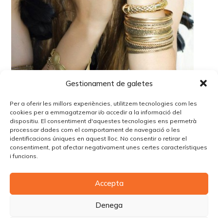
Gestionament de galetes
Per a oferir les millors experiències, utilitzem tecnologies com les
cookies per a emmagatzemar i/o accedir a la informació del
dispositiu. El consentiment d'aquestes tecnologies ens permetrà
processar dades com el comportament de navegació o les
identificacions úniques en aquest lloc. No consentir o retirar el
Lo siento, debes estar
conectado
para publicar un
consentiment, pot afectar negativament unes certes característiques
comentario.
i funcions.
Accepta
© Copyright Piùbella Models Agency
2026
Designed By
Creative Corner Agency
Denega
Política de privacitat
|
Política de cookies
|
Avís legal