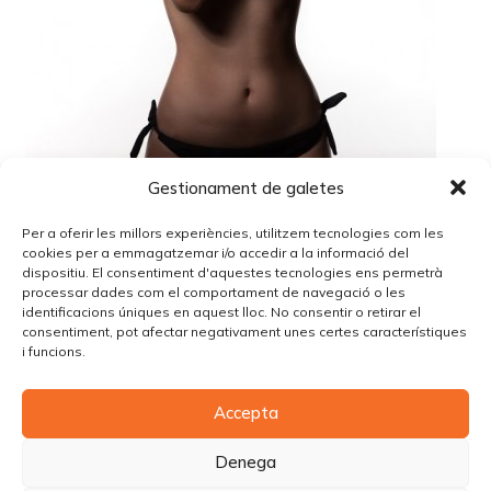
Gestionament de galetes
Per a oferir les millors experiències, utilitzem tecnologies com les
cookies per a emmagatzemar i/o accedir a la informació del
dispositiu. El consentiment d'aquestes tecnologies ens permetrà
processar dades com el comportament de navegació o les
identificacions úniques en aquest lloc. No consentir o retirar el
Lo siento, debes estar
conectado
para publicar un
consentiment, pot afectar negativament unes certes característiques
comentario.
i funcions.
Accepta
© Copyright Piùbella Models Agency
2026
Designed By
Creative Corner Agency
Denega
Política de privacitat
|
Política de cookies
|
Avís legal