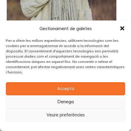
Gestionament de galetes
Per a oferir les millors experiències, utilitzem tecnologies com les
cookies per a emmagatzemar i/o accedir a la informació del
dispositiu. El consentiment d'aquestes tecnologies ens permetrà
processar dades com el comportament de navegació o les
Lo siento, debes estar
conectado
para publicar un
identificacions úniques en aquest lloc. No consentir o retirar el
comentario.
consentiment, pot afectar negativament unes certes característiques
i funcions.
© Copyright Piùbella Models Agency
2026
Accepta
Designed By
Creative Corner Agency
Política de privacitat
|
Política de cookies
|
Avís legal
Denega
Carrer Tomàs Carreras Artau, nº 9 baixos, 17003, Girona
Veure preferències