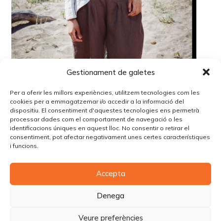
Gestionament de galetes
Per a oferir les millors experiències, utilitzem tecnologies com les
cookies per a emmagatzemar i/o accedir a la informació del
dispositiu. El consentiment d'aquestes tecnologies ens permetrà
processar dades com el comportament de navegació o les
identificacions úniques en aquest lloc. No consentir o retirar el
Lo siento, debes estar
conectado
para publicar un
consentiment, pot afectar negativament unes certes característiques
comentario.
i funcions.
Accepta
© Copyright Piùbella Models Agency
2026
Designed By
Creative Corner Agency
Denega
Política de privacitat
|
Política de cookies
|
Avís legal
Veure preferències
Carrer Tomàs Carreras Artau, nº 9 baixos, 17003, Girona