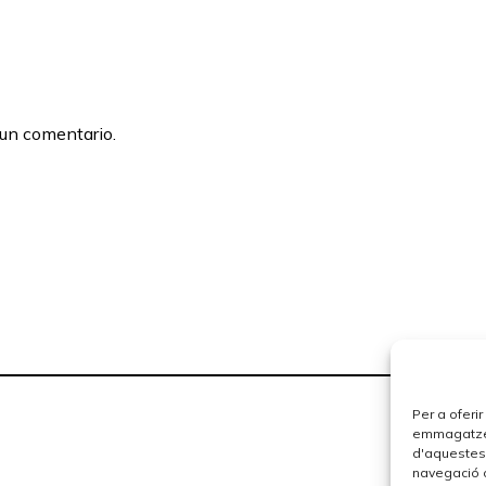
 un comentario.
Per a oferi
emmagatzema
d'aquestes
navegació o