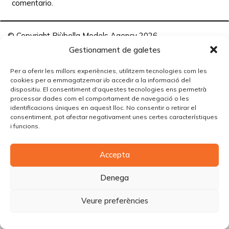
comentario.
© Copyright Piùbella Models Agency
2026
Designed By
Creative Corner Agency
Gestionament de galetes
Política de privacitat
|
Política de cookies
|
Avís legal
Per a oferir les millors experiències, utilitzem tecnologies com les
cookies per a emmagatzemar i/o accedir a la informació del
Carrer Tomàs Carreras Artau, nº 9 baixos, 17003, Girona
dispositiu. El consentiment d'aquestes tecnologies ens permetrà
processar dades com el comportament de navegació o les
identificacions úniques en aquest lloc. No consentir o retirar el
consentiment, pot afectar negativament unes certes característiques
i funcions.
Accepta
Denega
Veure preferències