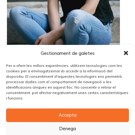
Gestionament de galetes
Per a oferir les millors experiències, utilitzem tecnologies com les
cookies per a emmagatzemar i/o accedir a la informació del
dispositiu. El consentiment d'aquestes tecnologies ens permetrà
processar dades com el comportament de navegació o les
identificacions úniques en aquest lloc. No consentir o retirar el
Lo siento, debes estar
conectado
para publicar un
consentiment, pot afectar negativament unes certes característiques
comentario.
i funcions.
Accepta
© Copyright Piùbella Models Agency
2026
Designed By
Creative Corner Agency
Denega
Política de privacitat
|
Política de cookies
|
Avís legal