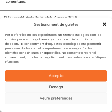
comentario.
© Copyright Piùbella Models Agency
2026
Designed By
Creative Corner Agency
Gestionament de galetes
Política de privacitat
|
Política de cookies
|
Avís legal
Per a oferir les millors experiències, utilitzem tecnologies com les
cookies per a emmagatzemar i/o accedir a la informació del
Carrer Tomàs Carreras Artau, nº 9 baixos, 17003, Girona
dispositiu. El consentiment d'aquestes tecnologies ens permetrà
processar dades com el comportament de navegació o les
identificacions úniques en aquest lloc. No consentir o retirar el
consentiment, pot afectar negativament unes certes característiques
i funcions.
Accepta
Denega
Veure preferències