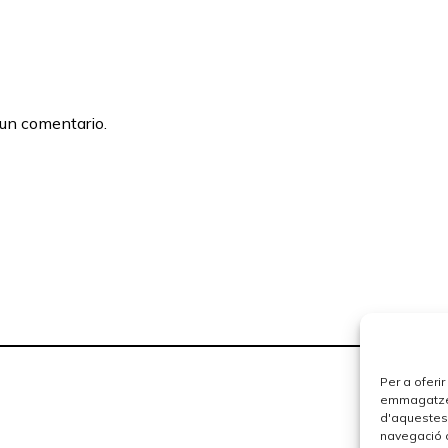
 un comentario.
Per a oferi
emmagatzema
d'aquestes
navegació o