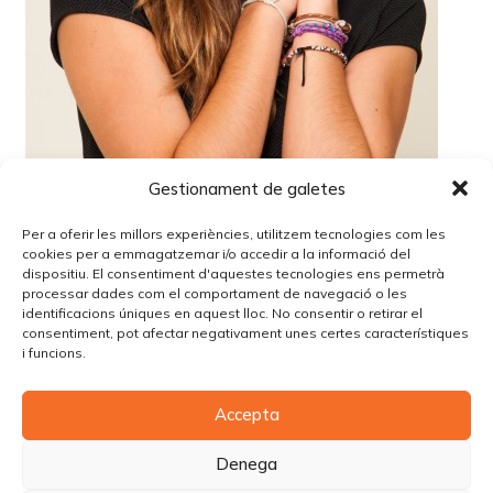
Gestionament de galetes
Per a oferir les millors experiències, utilitzem tecnologies com les
cookies per a emmagatzemar i/o accedir a la informació del
dispositiu. El consentiment d'aquestes tecnologies ens permetrà
processar dades com el comportament de navegació o les
identificacions úniques en aquest lloc. No consentir o retirar el
Lo siento, debes estar
conectado
para publicar un
consentiment, pot afectar negativament unes certes característiques
comentario.
i funcions.
Accepta
© Copyright Piùbella Models Agency
2026
Designed By
Creative Corner Agency
Denega
Política de privacitat
|
Política de cookies
|
Avís legal