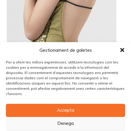
Gestionament de galetes
Per a oferir les millors experiències, utilitzem tecnologies com les
cookies per a emmagatzemar i/o accedir a la informació del
dispositiu. El consentiment d'aquestes tecnologies ens permetrà
processar dades com el comportament de navegació o les
identificacions úniques en aquest lloc. No consentir o retirar el
Lo siento, debes estar
conectado
para publicar un
consentiment, pot afectar negativament unes certes característiques
comentario.
i funcions.
Accepta
© Copyright Piùbella Models Agency
2026
Designed By
Creative Corner Agency
Denega
Política de privacitat
|
Política de cookies
|
Avís legal