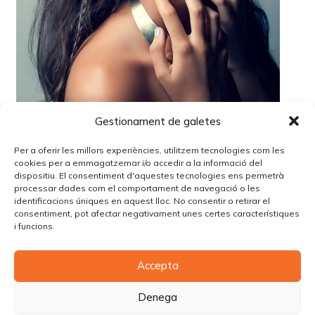
Gestionament de galetes
Per a oferir les millors experiències, utilitzem tecnologies com les
cookies per a emmagatzemar i/o accedir a la informació del
dispositiu. El consentiment d'aquestes tecnologies ens permetrà
processar dades com el comportament de navegació o les
identificacions úniques en aquest lloc. No consentir o retirar el
Lo siento, debes estar
conectado
para publicar un
consentiment, pot afectar negativament unes certes característiques
comentario.
i funcions.
Accepta
© Copyright Piùbella Models Agency
2026
Designed By
Creative Corner Agency
Denega
Política de privacitat
|
Política de cookies
|
Avís legal