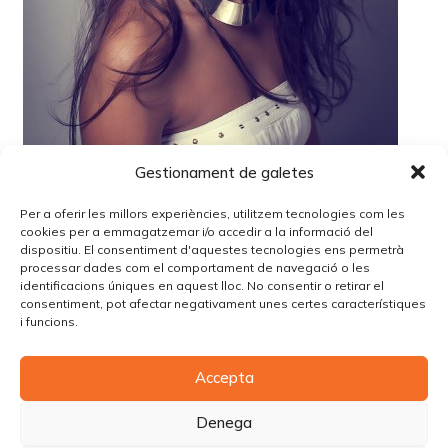
Gestionament de galetes
Per a oferir les millors experiències, utilitzem tecnologies com les
cookies per a emmagatzemar i/o accedir a la informació del
dispositiu. El consentiment d'aquestes tecnologies ens permetrà
processar dades com el comportament de navegació o les
identificacions úniques en aquest lloc. No consentir o retirar el
Lo siento, debes estar
conectado
para publicar un
consentiment, pot afectar negativament unes certes característiques
comentario.
i funcions.
Accepta
© Copyright Piùbella Models Agency
2026
Designed By
Creative Corner Agency
Denega
Política de privacitat
|
Política de cookies
|
Avís legal