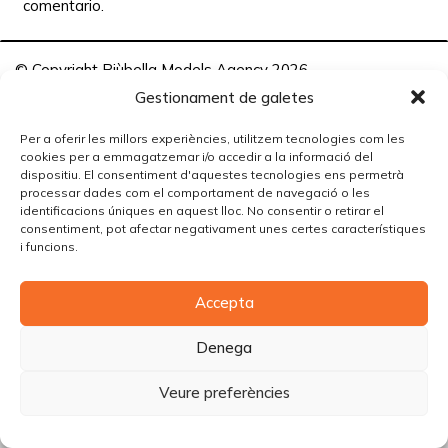
comentario.
© Copyright Piùbella Models Agency
2026
Designed By
Creative Corner Agency
Gestionament de galetes
Política de privacitat
|
Política de cookies
|
Avís legal
Per a oferir les millors experiències, utilitzem tecnologies com les
cookies per a emmagatzemar i/o accedir a la informació del
Carrer Tomàs Carreras Artau, nº 9 baixos, 17003, Girona
dispositiu. El consentiment d'aquestes tecnologies ens permetrà
processar dades com el comportament de navegació o les
identificacions úniques en aquest lloc. No consentir o retirar el
consentiment, pot afectar negativament unes certes característiques
i funcions.
Accepta
Denega
Veure preferències