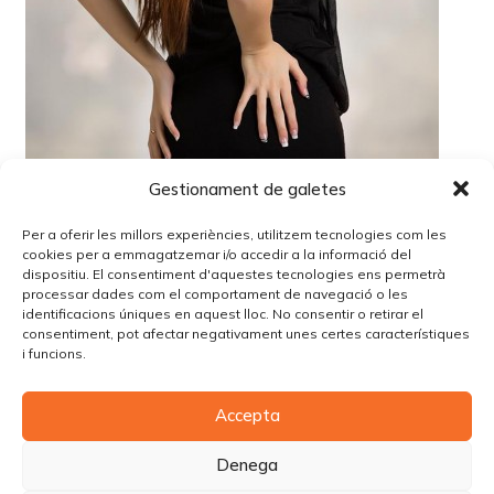
Gestionament de galetes
Per a oferir les millors experiències, utilitzem tecnologies com les
cookies per a emmagatzemar i/o accedir a la informació del
dispositiu. El consentiment d'aquestes tecnologies ens permetrà
processar dades com el comportament de navegació o les
identificacions úniques en aquest lloc. No consentir o retirar el
Lo siento, debes estar
conectado
para publicar un
consentiment, pot afectar negativament unes certes característiques
comentario.
i funcions.
Accepta
© Copyright Piùbella Models Agency
2026
Designed By
Creative Corner Agency
Denega
Política de privacitat
|
Política de cookies
|
Avís legal