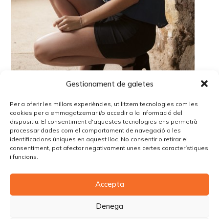
Gestionament de galetes
Per a oferir les millors experiències, utilitzem tecnologies com les
cookies per a emmagatzemar i/o accedir a la informació del
dispositiu. El consentiment d'aquestes tecnologies ens permetrà
processar dades com el comportament de navegació o les
identificacions úniques en aquest lloc. No consentir o retirar el
Lo siento, debes estar
conectado
para publicar un
consentiment, pot afectar negativament unes certes característiques
comentario.
i funcions.
Accepta
© Copyright Piùbella Models Agency
2026
Designed By
Creative Corner Agency
Denega
Política de privacitat
|
Política de cookies
|
Avís legal