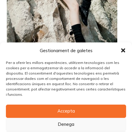
Gestionament de galetes
Per a oferir les millors experiències, utilitzem tecnologies com les
cookies per a emmagatzemar i/o accedir a la informació del
dispositiu. El consentiment d'aquestes tecnologies ens permetrà
processar dades com el comportament de navegació o les
identificacions úniques en aquest lloc. No consentir o retirar el
Lo siento, debes estar
conectado
para publicar un
consentiment, pot afectar negativament unes certes característiques
comentario.
i funcions.
Accepta
© Copyright Piùbella Models Agency
2026
Designed By
Creative Corner Agency
Denega
Política de privacitat
|
Política de cookies
|
Avís legal