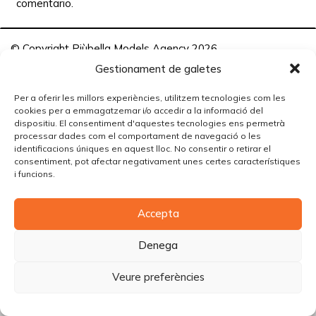
comentario.
© Copyright Piùbella Models Agency
2026
Designed By
Creative Corner Agency
Gestionament de galetes
Política de privacitat
|
Política de cookies
|
Avís legal
Per a oferir les millors experiències, utilitzem tecnologies com les
cookies per a emmagatzemar i/o accedir a la informació del
Carrer Tomàs Carreras Artau, nº 9 baixos, 17003, Girona
dispositiu. El consentiment d'aquestes tecnologies ens permetrà
processar dades com el comportament de navegació o les
identificacions úniques en aquest lloc. No consentir o retirar el
consentiment, pot afectar negativament unes certes característiques
i funcions.
Accepta
Denega
Veure preferències