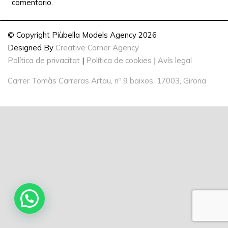
comentario.
© Copyright Piùbella Models Agency
2026
Designed By
Creative Corner Agency
Política de privacitat
|
Política de cookies
|
Avís legal
Carrer Tomàs Carreras Artau, nº 9 baixos, 17003, Girona