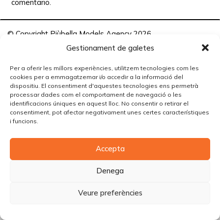
comentario.
© Copyright Piùbella Models Agency
2026
Designed By
Creative Corner Agency
Gestionament de galetes
Política de privacitat
|
Política de cookies
|
Avís legal
Per a oferir les millors experiències, utilitzem tecnologies com les
cookies per a emmagatzemar i/o accedir a la informació del
Carrer Tomàs Carreras Artau, nº 9 baixos, 17003, Girona
dispositiu. El consentiment d'aquestes tecnologies ens permetrà
processar dades com el comportament de navegació o les
identificacions úniques en aquest lloc. No consentir o retirar el
consentiment, pot afectar negativament unes certes característiques
i funcions.
Accepta
Denega
Veure preferències