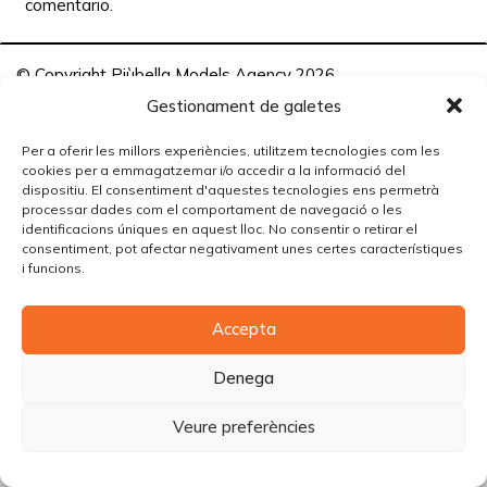
comentario.
© Copyright Piùbella Models Agency
2026
Designed By
Creative Corner Agency
Gestionament de galetes
Política de privacitat
|
Política de cookies
|
Avís legal
Per a oferir les millors experiències, utilitzem tecnologies com les
cookies per a emmagatzemar i/o accedir a la informació del
Carrer Tomàs Carreras Artau, nº 9 baixos, 17003, Girona
dispositiu. El consentiment d'aquestes tecnologies ens permetrà
processar dades com el comportament de navegació o les
identificacions úniques en aquest lloc. No consentir o retirar el
consentiment, pot afectar negativament unes certes característiques
i funcions.
Accepta
Denega
Veure preferències