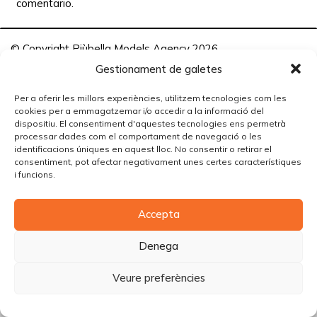
comentario.
© Copyright Piùbella Models Agency
2026
Designed By
Creative Corner Agency
Gestionament de galetes
Política de privacitat
|
Política de cookies
|
Avís legal
Per a oferir les millors experiències, utilitzem tecnologies com les
cookies per a emmagatzemar i/o accedir a la informació del
Carrer Tomàs Carreras Artau, nº 9 baixos, 17003, Girona
dispositiu. El consentiment d'aquestes tecnologies ens permetrà
processar dades com el comportament de navegació o les
identificacions úniques en aquest lloc. No consentir o retirar el
consentiment, pot afectar negativament unes certes característiques
i funcions.
Accepta
Denega
Veure preferències