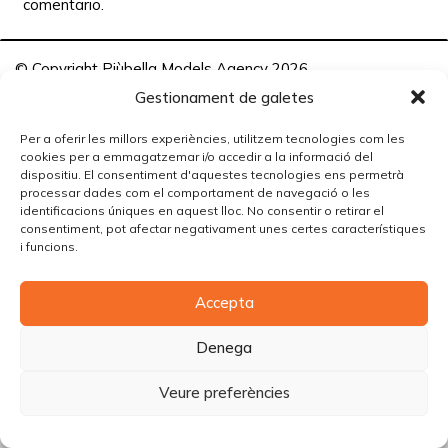
comentario.
© Copyright Piùbella Models Agency
2026
Designed By
Creative Corner Agency
Gestionament de galetes
Política de privacitat
|
Política de cookies
|
Avís legal
Per a oferir les millors experiències, utilitzem tecnologies com les
cookies per a emmagatzemar i/o accedir a la informació del
Carrer Tomàs Carreras Artau, nº 9 baixos, 17003, Girona
dispositiu. El consentiment d'aquestes tecnologies ens permetrà
processar dades com el comportament de navegació o les
identificacions úniques en aquest lloc. No consentir o retirar el
consentiment, pot afectar negativament unes certes característiques
i funcions.
Accepta
Denega
Veure preferències