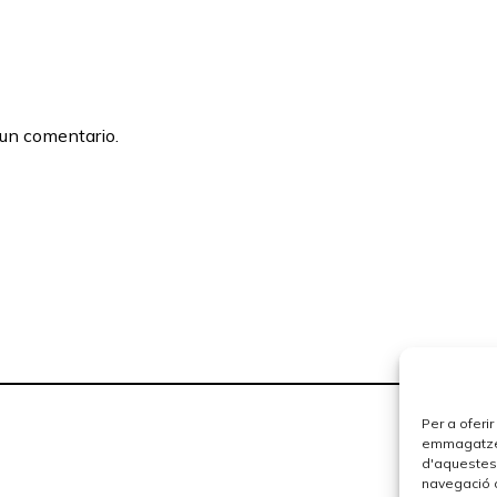
 un comentario.
Per a oferi
emmagatzema
d'aquestes
navegació o