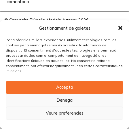
comentario.
© Copyright Piùbella Models Agency
2026
Designed By
Creative Corner Agency
Gestionament de galetes
Política de privacitat
|
Política de cookies
|
Avís legal
Per a oferir les millors experiències, utilitzem tecnologies com les
cookies per a emmagatzemar i/o accedir a la informació del
Carrer Tomàs Carreras Artau, nº 9 baixos, 17003, Girona
dispositiu. El consentiment d'aquestes tecnologies ens permetrà
processar dades com el comportament de navegació o les
identificacions úniques en aquest lloc. No consentir o retirar el
consentiment, pot afectar negativament unes certes característiques
i funcions.
Accepta
Denega
Veure preferències