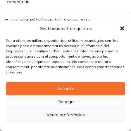
comentario.
© Copyright Piùbella Models Agency
2026
Designed By
Creative Corner Agency
Gestionament de galetes
Política de privacitat
|
Política de cookies
|
Avís legal
Per a oferir les millors experiències, utilitzem tecnologies com les
cookies per a emmagatzemar i/o accedir a la informació del
Carrer Tomàs Carreras Artau, nº 9 baixos, 17003, Girona
dispositiu. El consentiment d'aquestes tecnologies ens permetrà
processar dades com el comportament de navegació o les
identificacions úniques en aquest lloc. No consentir o retirar el
consentiment, pot afectar negativament unes certes característiques
i funcions.
Accepta
Denega
Veure preferències