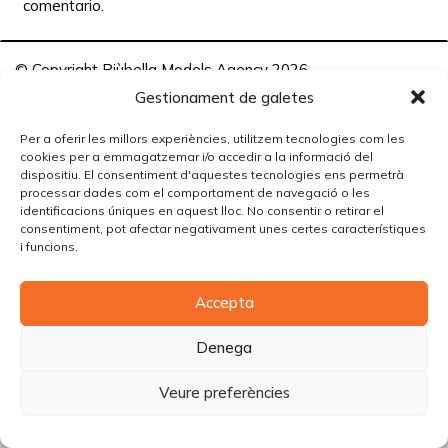
comentario.
© Copyright Piùbella Models Agency
2026
Designed By
Creative Corner Agency
Gestionament de galetes
Política de privacitat
|
Política de cookies
|
Avís legal
Per a oferir les millors experiències, utilitzem tecnologies com les
cookies per a emmagatzemar i/o accedir a la informació del
Carrer Tomàs Carreras Artau, nº 9 baixos, 17003, Girona
dispositiu. El consentiment d'aquestes tecnologies ens permetrà
processar dades com el comportament de navegació o les
identificacions úniques en aquest lloc. No consentir o retirar el
consentiment, pot afectar negativament unes certes característiques
i funcions.
Accepta
Denega
Veure preferències