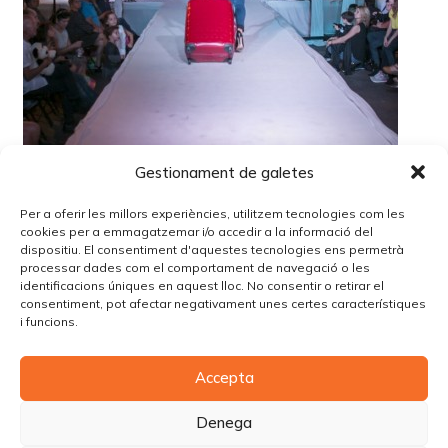
Gestionament de galetes
Per a oferir les millors experiències, utilitzem tecnologies com les
cookies per a emmagatzemar i/o accedir a la informació del
dispositiu. El consentiment d'aquestes tecnologies ens permetrà
processar dades com el comportament de navegació o les
identificacions úniques en aquest lloc. No consentir o retirar el
Lo siento, debes estar
conectado
para publicar un
consentiment, pot afectar negativament unes certes característiques
comentario.
i funcions.
Accepta
© Copyright Piùbella Models Agency
2026
Designed By
Creative Corner Agency
Denega
Política de privacitat
|
Política de cookies
|
Avís legal