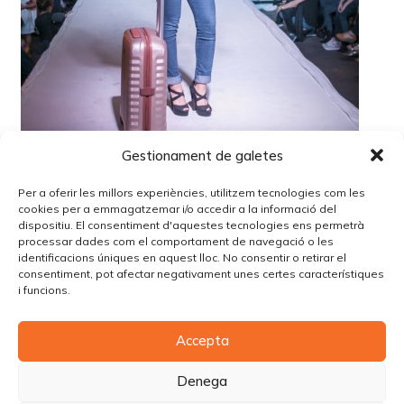
Gestionament de galetes
Per a oferir les millors experiències, utilitzem tecnologies com les
cookies per a emmagatzemar i/o accedir a la informació del
dispositiu. El consentiment d'aquestes tecnologies ens permetrà
processar dades com el comportament de navegació o les
identificacions úniques en aquest lloc. No consentir o retirar el
Lo siento, debes estar
conectado
para publicar un
consentiment, pot afectar negativament unes certes característiques
comentario.
i funcions.
Accepta
© Copyright Piùbella Models Agency
2026
Designed By
Creative Corner Agency
Denega
Política de privacitat
|
Política de cookies
|
Avís legal