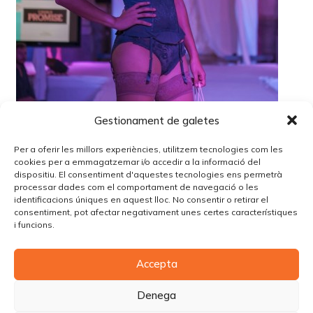
Gestionament de galetes
Per a oferir les millors experiències, utilitzem tecnologies com les
cookies per a emmagatzemar i/o accedir a la informació del
dispositiu. El consentiment d'aquestes tecnologies ens permetrà
processar dades com el comportament de navegació o les
identificacions úniques en aquest lloc. No consentir o retirar el
Lo siento, debes estar
conectado
para publicar un
consentiment, pot afectar negativament unes certes característiques
comentario.
i funcions.
Accepta
© Copyright Piùbella Models Agency
2026
Designed By
Creative Corner Agency
Denega
Política de privacitat
|
Política de cookies
|
Avís legal