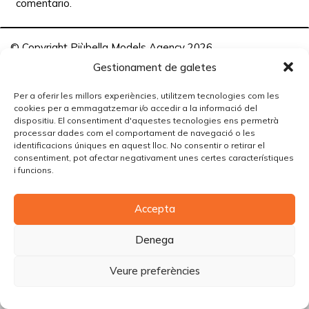
comentario.
© Copyright Piùbella Models Agency
2026
Designed By
Creative Corner Agency
Gestionament de galetes
Política de privacitat
|
Política de cookies
|
Avís legal
Per a oferir les millors experiències, utilitzem tecnologies com les
cookies per a emmagatzemar i/o accedir a la informació del
Carrer Tomàs Carreras Artau, nº 9 baixos, 17003, Girona
dispositiu. El consentiment d'aquestes tecnologies ens permetrà
processar dades com el comportament de navegació o les
identificacions úniques en aquest lloc. No consentir o retirar el
consentiment, pot afectar negativament unes certes característiques
i funcions.
Accepta
Denega
Veure preferències