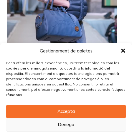
Gestionament de galetes
Per a oferir les millors experiències, utilitzem tecnologies com les
cookies per a emmagatzemar i/o accedir a la informació del
dispositiu. El consentiment d'aquestes tecnologies ens permetrà
processar dades com el comportament de navegació o les
identificacions úniques en aquest lloc. No consentir o retirar el
Lo siento, debes estar
conectado
para publicar un
consentiment, pot afectar negativament unes certes característiques
comentario.
i funcions.
Accepta
© Copyright Piùbella Models Agency
2026
Designed By
Creative Corner Agency
Denega
Política de privacitat
|
Política de cookies
|
Avís legal