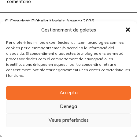
comentario.
© Copyright Piùbella Models Agency
2026
Designed By
Creative Corner Agency
Gestionament de galetes
Política de privacitat
|
Política de cookies
|
Avís legal
Per a oferir les millors experiències, utilitzem tecnologies com les
cookies per a emmagatzemar i/o accedir a la informació del
Carrer Tomàs Carreras Artau, nº 9 baixos, 17003, Girona
dispositiu. El consentiment d'aquestes tecnologies ens permetrà
processar dades com el comportament de navegació o les
identificacions úniques en aquest lloc. No consentir o retirar el
consentiment, pot afectar negativament unes certes característiques
i funcions.
Accepta
Denega
Veure preferències