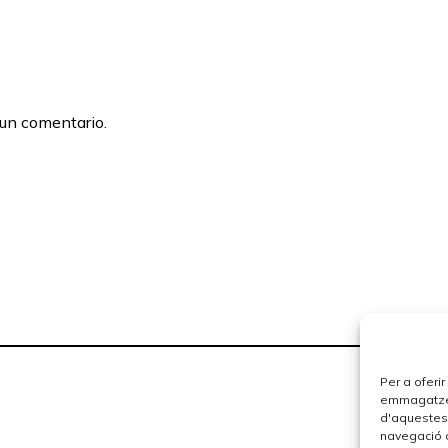
 un comentario.
Per a oferi
emmagatzema
d'aquestes
navegació o