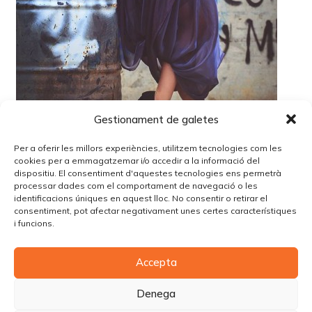
Gestionament de galetes
Per a oferir les millors experiències, utilitzem tecnologies com les
cookies per a emmagatzemar i/o accedir a la informació del
dispositiu. El consentiment d'aquestes tecnologies ens permetrà
processar dades com el comportament de navegació o les
identificacions úniques en aquest lloc. No consentir o retirar el
Lo siento, debes estar
conectado
para publicar un
consentiment, pot afectar negativament unes certes característiques
comentario.
i funcions.
Accepta
© Copyright Piùbella Models Agency
2026
Designed By
Creative Corner Agency
Denega
Política de privacitat
|
Política de cookies
|
Avís legal