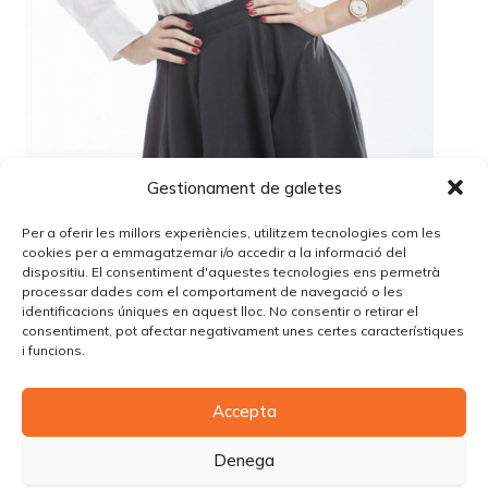
Gestionament de galetes
Per a oferir les millors experiències, utilitzem tecnologies com les
cookies per a emmagatzemar i/o accedir a la informació del
dispositiu. El consentiment d'aquestes tecnologies ens permetrà
processar dades com el comportament de navegació o les
identificacions úniques en aquest lloc. No consentir o retirar el
Lo siento, debes estar
conectado
para publicar un
consentiment, pot afectar negativament unes certes característiques
comentario.
i funcions.
Accepta
© Copyright Piùbella Models Agency
2026
Designed By
Creative Corner Agency
Denega
Política de privacitat
|
Política de cookies
|
Avís legal