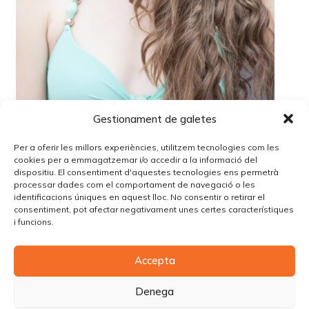
Gestionament de galetes
Per a oferir les millors experiències, utilitzem tecnologies com les
cookies per a emmagatzemar i/o accedir a la informació del
dispositiu. El consentiment d'aquestes tecnologies ens permetrà
processar dades com el comportament de navegació o les
identificacions úniques en aquest lloc. No consentir o retirar el
Lo siento, debes estar
conectado
para publicar un
consentiment, pot afectar negativament unes certes característiques
comentario.
i funcions.
Accepta
© Copyright Piùbella Models Agency
2026
Designed By
Creative Corner Agency
Denega
Política de privacitat
|
Política de cookies
|
Avís legal