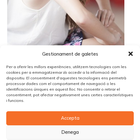
Gestionament de galetes
Per a oferir les millors experiències, utilitzem tecnologies com les
cookies per a emmagatzemar i/o accedir a la informació del
dispositiu. El consentiment d'aquestes tecnologies ens permetrà
processar dades com el comportament de navegació o les
identificacions úniques en aquest lloc. No consentir o retirar el
Lo siento, debes estar
conectado
para publicar un
consentiment, pot afectar negativament unes certes característiques
comentario.
i funcions.
Accepta
© Copyright Piùbella Models Agency
2026
Designed By
Creative Corner Agency
Denega
Política de privacitat
|
Política de cookies
|
Avís legal