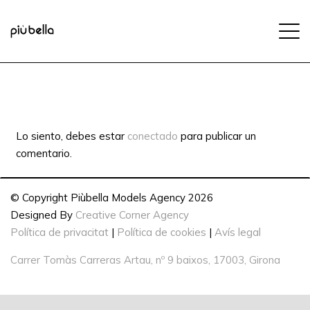
Lo siento, debes estar
conectado
para publicar un
comentario.
© Copyright Piùbella Models Agency
2026
Designed By
Creative Corner Agency
Política de privacitat
|
Política de cookies
|
Avís legal
Carrer Tomàs Carreras Artau, nº 9 baixos, 17003, Girona