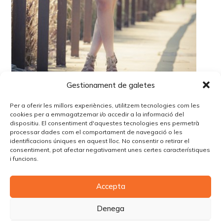
Gestionament de galetes
Per a oferir les millors experiències, utilitzem tecnologies com les
cookies per a emmagatzemar i/o accedir a la informació del
dispositiu. El consentiment d'aquestes tecnologies ens permetrà
processar dades com el comportament de navegació o les
identificacions úniques en aquest lloc. No consentir o retirar el
Lo siento, debes estar
conectado
para publicar un
consentiment, pot afectar negativament unes certes característiques
comentario.
i funcions.
Accepta
© Copyright Piùbella Models Agency
2026
Designed By
Creative Corner Agency
Denega
Política de privacitat
|
Política de cookies
|
Avís legal