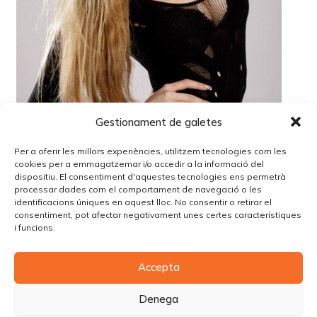
Gestionament de galetes
Per a oferir les millors experiències, utilitzem tecnologies com les
cookies per a emmagatzemar i/o accedir a la informació del
dispositiu. El consentiment d'aquestes tecnologies ens permetrà
processar dades com el comportament de navegació o les
identificacions úniques en aquest lloc. No consentir o retirar el
Lo siento, debes estar
conectado
para publicar un
consentiment, pot afectar negativament unes certes característiques
comentario.
i funcions.
Accepta
© Copyright Piùbella Models Agency
2026
Designed By
Creative Corner Agency
Denega
Política de privacitat
|
Política de cookies
|
Avís legal