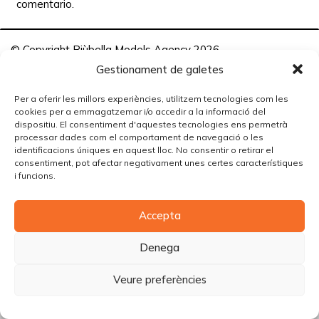
comentario.
© Copyright Piùbella Models Agency
2026
Designed By
Creative Corner Agency
Gestionament de galetes
Política de privacitat
|
Política de cookies
|
Avís legal
Per a oferir les millors experiències, utilitzem tecnologies com les
cookies per a emmagatzemar i/o accedir a la informació del
Carrer Tomàs Carreras Artau, nº 9 baixos, 17003, Girona
dispositiu. El consentiment d'aquestes tecnologies ens permetrà
processar dades com el comportament de navegació o les
identificacions úniques en aquest lloc. No consentir o retirar el
consentiment, pot afectar negativament unes certes característiques
i funcions.
Accepta
Denega
Veure preferències