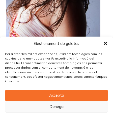
Gestionament de galetes
Per a oferir les millors experiències, utilitzem tecnologies com les
cookies per a emmagatzemar i/o accedir a la informació del
dispositiu. El consentiment d'aquestes tecnologies ens permetrà
processar dades com el comportament de navegació o les
identificacions úniques en aquest lloc. No consentir o retirar el
Lo siento, debes estar
conectado
para publicar un
consentiment, pot afectar negativament unes certes característiques
comentario.
i funcions.
Accepta
© Copyright Piùbella Models Agency
2026
Designed By
Creative Corner Agency
Denega
Política de privacitat
|
Política de cookies
|
Avís legal