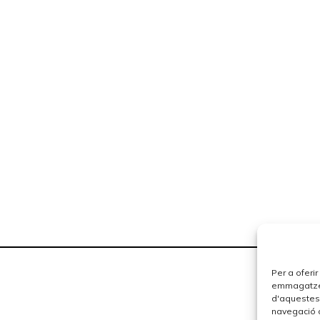
Per a oferi
emmagatzema
d'aquestes
navegació o