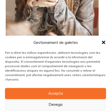
Gestionament de galetes
Per a oferir les millors experiències, utilitzem tecnologies com les
cookies per a emmagatzemar i/o accedir a la informació del
dispositiu. El consentiment d'aquestes tecnologies ens permetrà
processar dades com el comportament de navegació o les
identificacions úniques en aquest lloc. No consentir o retirar el
Lo siento, debes estar
conectado
para publicar un
consentiment, pot afectar negativament unes certes característiques
comentario.
i funcions.
Accepta
© Copyright Piùbella Models Agency
2026
Designed By
Creative Corner Agency
Denega
Política de privacitat
|
Política de cookies
|
Avís legal