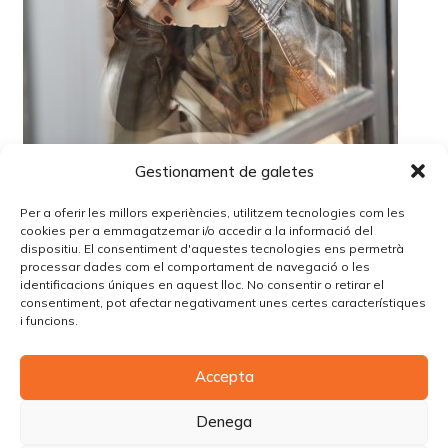
Gestionament de galetes
Per a oferir les millors experiències, utilitzem tecnologies com les
cookies per a emmagatzemar i/o accedir a la informació del
dispositiu. El consentiment d'aquestes tecnologies ens permetrà
processar dades com el comportament de navegació o les
identificacions úniques en aquest lloc. No consentir o retirar el
Lo siento, debes estar
conectado
para publicar un
consentiment, pot afectar negativament unes certes característiques
comentario.
i funcions.
Accepta
© Copyright Piùbella Models Agency
2026
Designed By
Creative Corner Agency
Denega
Política de privacitat
|
Política de cookies
|
Avís legal