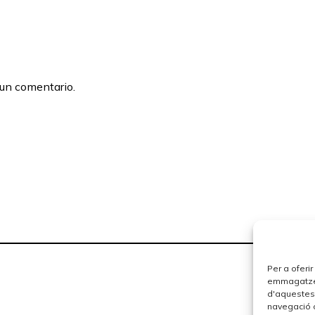
 un comentario.
Per a oferi
emmagatzema
d'aquestes
navegació o