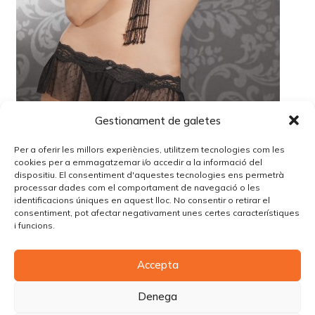
Gestionament de galetes
Per a oferir les millors experiències, utilitzem tecnologies com les
cookies per a emmagatzemar i/o accedir a la informació del
dispositiu. El consentiment d'aquestes tecnologies ens permetrà
processar dades com el comportament de navegació o les
identificacions úniques en aquest lloc. No consentir o retirar el
Lo siento, debes estar
conectado
para publicar un
consentiment, pot afectar negativament unes certes característiques
comentario.
i funcions.
Accepta
© Copyright Piùbella Models Agency
2026
Designed By
Creative Corner Agency
Denega
Política de privacitat
|
Política de cookies
|
Avís legal