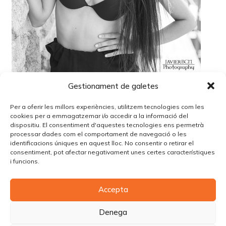
Gestionament de galetes
Per a oferir les millors experiències, utilitzem tecnologies com les
cookies per a emmagatzemar i/o accedir a la informació del
dispositiu. El consentiment d'aquestes tecnologies ens permetrà
processar dades com el comportament de navegació o les
identificacions úniques en aquest lloc. No consentir o retirar el
Lo siento, debes estar
conectado
para publicar un
consentiment, pot afectar negativament unes certes característiques
comentario.
i funcions.
Accepta
© Copyright Piùbella Models Agency
2026
Designed By
Creative Corner Agency
Denega
Política de privacitat
|
Política de cookies
|
Avís legal